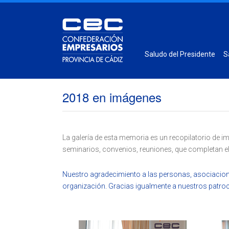
Saludo del Presidente
S
2018 en imágenes
La galería de esta memoria es un recopilatorio de i
seminarios, convenios, reuniones, que completan el 
Nuestro agradecimiento a las personas, asociaciones
organización. Gracias igualmente a nuestros patroc