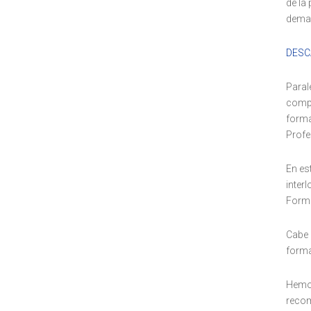
de la
deman
DESC
Paral
compe
forma
Profe
En es
inter
Form
Cabe 
forma
Hemos
recom