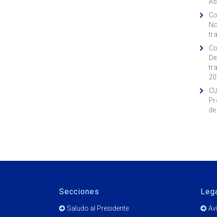
As
Co
No
tr
Co
De
tr
20
CU
Pr
de
Secciones
Leg
Saludo al Presidente
Av