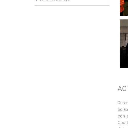
AC
Duran
colab
con l
Oport