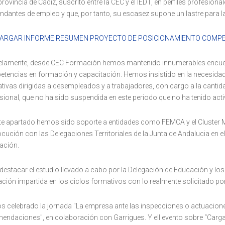
 provincia de Cádiz, suscrito entre la CEC y el IEDT, en perfiles profesi
dantes de empleo y que, por tanto, su escasez supone un lastre para 
ARGAR INFORME RESUMEN PROYECTO DE POSICIONAMIENTO COMPET
elamente, desde CEC Formación hemos mantenido innumerables encuen
tencias en formación y capacitación. Hemos insistido en la necesidad
tivas dirigidas a desempleados y a trabajadores, con cargo a la canti
sional, que no ha sido suspendida en este periodo que no ha tenido acti
te apartado hemos sido soporte a entidades como FEMCA y el Cluster 
locución con las Delegaciones Territoriales de la Junta de Andalucia en
ación.
destacar el estudio llevado a cabo por la Delegación de Educación y lo
ción impartida en los ciclos formativos con lo realmente solicitado por
 celebrado la jornada "La empresa ante las inspecciones o actuaciones 
endaciones", en colaboración con Garrigues. Y ell evento sobre “Carga 