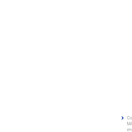
Co
MA
im