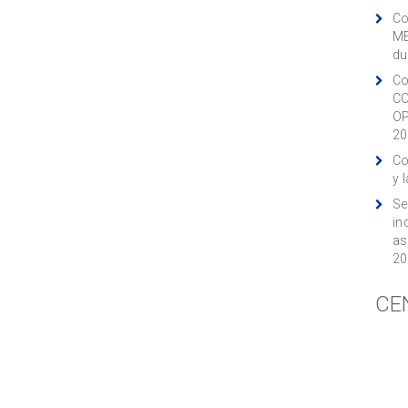
Co
ME
du
Co
CO
OP
20
Co
y 
Se
in
as
20
CE