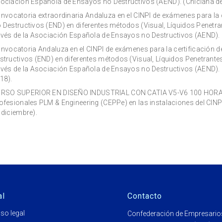
ociación Española de Ensayos no Destructivos (AEND). (Chiclana de 
nvocatoria extraordinaria Andaluza en el CINPI de exámenes para la 
 Destructivos (END) en diferentes métodos (Visual, Líquidos Penetra
avés de la Asociación Española de Ensayos no Destructivos (AEND). (C
nvocatoria Andaluza en el CINPI de exámenes para la certificación 
structivos (END) en diferentes métodos (Visual, Líquidos Penetrante
avés de la Asociación Española de Ensayos no Destructivos (AEND). (C
18).
RSO SUPERIOR EN DISEÑO INDUSTRIAL CON CATIA V5-V6 100 HORAS, 
ofesionales PLM & Engineering (CEPPe) en las instalaciones del CINPI
 diciembre).
al
Contacto
iso legal
Confederación de Empresario