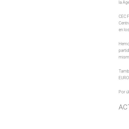
la Ag
CEC F
Centr
en lo
Hemos
parti
mismo
Tambi
EURO
Por ú
AC