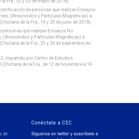
la Fra., 02 y 03 de mayo de 2018).
certificación de personas que realizan Ensayos
ntes, Ultrasonidos y Partículas Magnéticas) a
hiclana de la Fra., 19 y 20 de junio de 2018).
de personas que realizan Ensayos No
s, Ultrasonidos y Partículas Magnéticas) a
hiclana de la Fra., 25 y 26 de septiembre de
impartido por Centro de Estudios
 (Chiclana de la Fra., de 12 de noviembre a 19
Conéctate a CEC
Síguenos en twitter y suscríbete a
s de