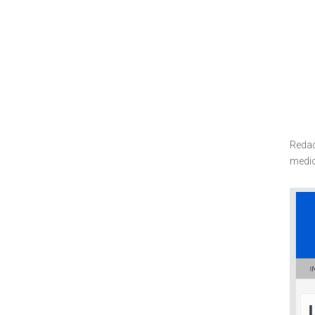
Redac
medio