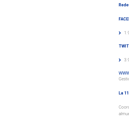
Redes
FACE
1.
TWIT
3.
WWW
Gesti
La 11
Coord
almue