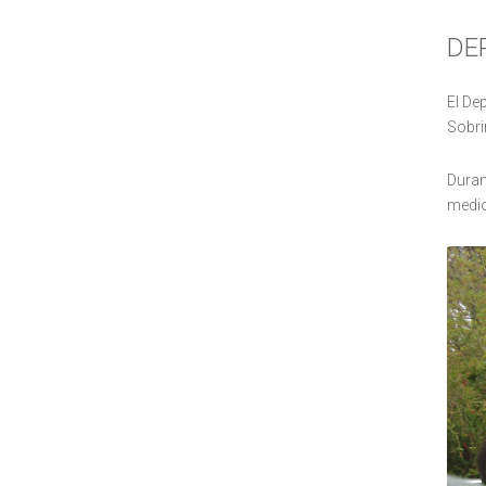
DE
El De
Sobri
Duran
medio