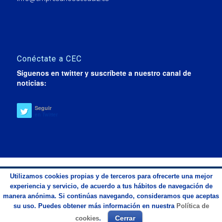
Conéctate a CEC
Síguenos en twitter y suscríbete a nuestro canal de
noticias:
Seguir
en Twitter
© Copyright 2019 - Confederación de Empresarios de la Provincia
Utilizamos cookies propias y de terceros para ofrecerte una mejor
de Cádiz CEC
experiencia y servicio, de acuerdo a tus hábitos de navegación de
Diseña Inicianet
manera anónima. Si continúas navegando, consideramos que aceptas
su uso. Puedes obtener más información en nuestra
Política de
Cerrar
cookies
.