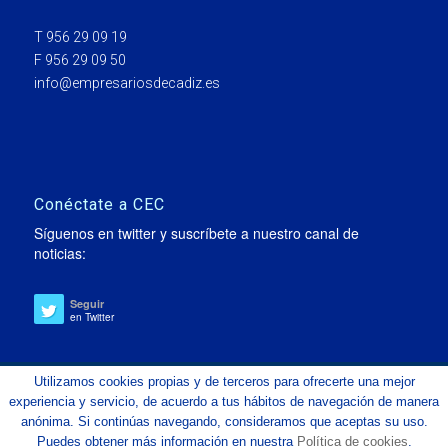
T 956 29 09 19
F 956 29 09 50
info@empresariosdecadiz.es
Conéctate a CEC
Síguenos en twitter y suscríbete a nuestro canal de
noticias:
Seguir
en Twitter
Utilizamos cookies propias y de terceros para ofrecerte una mejor
experiencia y servicio, de acuerdo a tus hábitos de navegación de manera
anónima. Si continúas navegando, consideramos que aceptas su uso.
© Copyright 2019 - Confederación de Empresarios de la Provincia de
Puedes obtener más información en nuestra
Política de cookies
.
Cádiz CEC